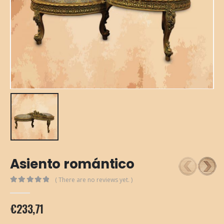
Asiento romántico
( There are no reviews yet. )
0
out of 5
€
233,71