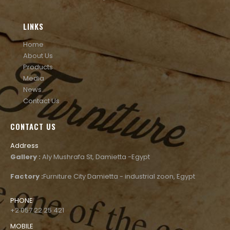
LINKS
Home
About Us
Products
Media
News
Contact Us
CONTACT US
Address
Gallery :
Aly Mushrafa St, Damietta -Egypt
Factory :
Furniture City Damietta - industrial zoon, Egypt
PHONE
+2 057 22 25 421
MOBILE