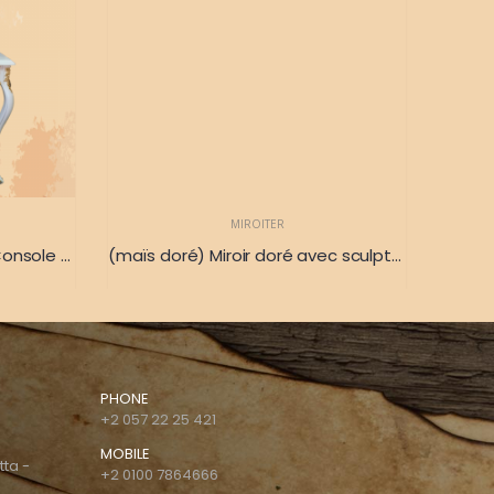
MIROITER
(Console feuille d’argent) Console française avec miroir en forme de feuille 90 x 115 x 45 x 105
(maïs doré) Miroir doré avec sculpture luxueuse sur le dessus 175 x 120
PHONE
+2 057 22 25 421
MOBILE
tta -
+2 0100 7864666