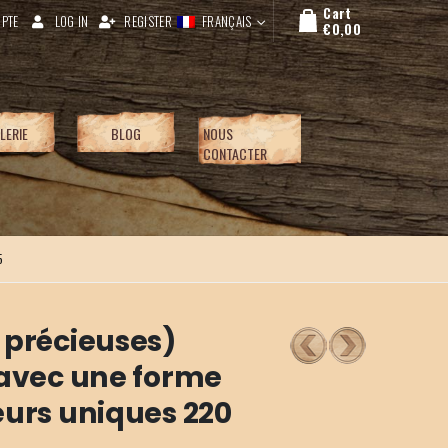
Cart
PTE
LOG IN
REGISTER
FRANÇAIS
€
0,00
LERIE
BLOG
NOUS
CONTACTER
5
 précieuses)
 avec une forme
eurs uniques 220