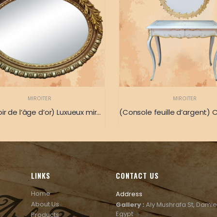
MIROITER
MIROITER
(Le miroir de l’âge d’or) Luxueux miroir de forme ovale doré 88 X 100
LINKS
CONTACT US
Home
Address
About Us
Gallery :
Aly Mushrafa St, Damie
Egypt
Products