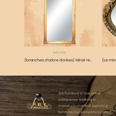
MIROITER
(verts clairs) Miroir rectangulaire de couleur unique 165 X 47
(branches d’arbre dorées) Miroir rectangulaire de forme unique et de couleur or brillant 180 x 90
Ark Furniture is one of the
companies working in
manufacturing and exporting
furniture, our company located