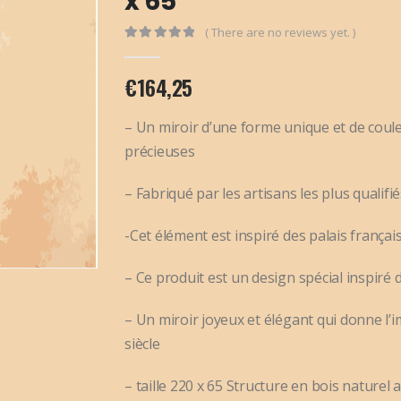
x 65
( There are no reviews yet. )
0
out of 5
€
164,25
– Un miroir d’une forme unique et de coule
précieuses
– Fabriqué par les artisans les plus qualifié
-Cet élément est inspiré des palais français
– Ce produit est un design spécial inspiré de
– Un miroir joyeux et élégant qui donne l’i
siècle
– taille 220 x 65 Structure en bois naturel 