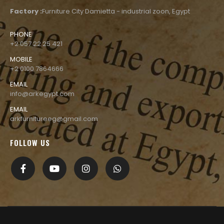
Factory :
Furniture City Damietta - industrial zoon, Egypt
PHONE
+2 057 22 25 421
MOBILE
+2 0100 7864666
EMAIL
info@arkegypt.com
EMAIL
arkfurnitureeg@gmail.com
FOLLOW US