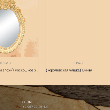
ЗЕРКАЛО
(Зеркало золотой эпохи) Роскошное золотое зеркало овальной формы 110 Х 80
(королевская чашка) Винтажное Прямоугольное настенное зеркало во французском стиле, 1865 г. 170 x 75
PHONE
+2 057 22 25 421