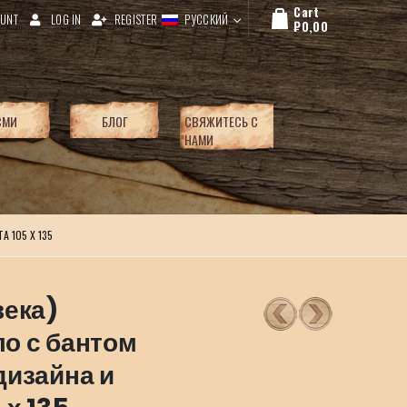
Cart
UNT
LOG IN
REGISTER
РУССКИЙ
₽
0,00
СМИ
БЛОГ
СВЯЖИТЕСЬ С
НАМИ
 105 Х 135
века)
о с бантом
дизайна и