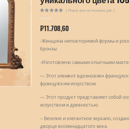
уникального цвета 105
( There are no reviews yet. )
0
out of 5
₽
11.708,60
-Женщина неповторимой формы и роско
бронзы
-Изготовлено самыми опытными масте
— Этот элемент вдохновлен французск
французским искусством.
— Этот продукт представляет собой о
искусством и древностью.
– Веселое и элегантное зеркало, соз
дворце восемнадцатого века.