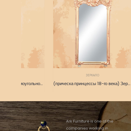
ЗЕРКАЛО
(подвесной букет роз) Прямоугольное зеркало уникальной формы, золотистого цвета, близкого к зеленому 165 x 40
(прическа принцессы 18-го века) Зеркало, вдохновленное прическами старых французских принцесс 160 x 80
Ark Furniture is one of the
companies working in