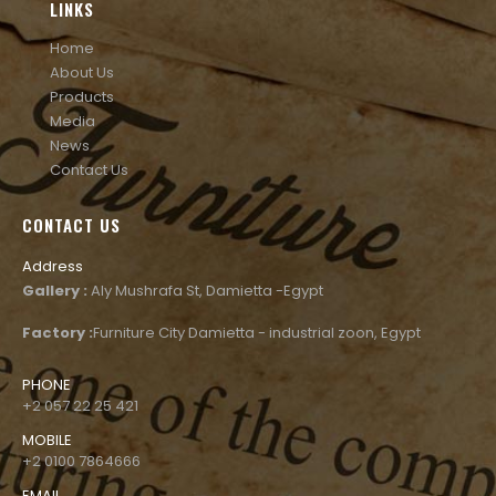
LINKS
Home
About Us
Products
Media
News
Contact Us
CONTACT US
Address
Gallery :
Aly Mushrafa St, Damietta -Egypt
Factory :
Furniture City Damietta - industrial zoon, Egypt
PHONE
+2 057 22 25 421
MOBILE
+2 0100 7864666
EMAIL