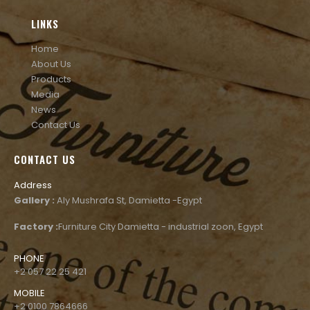
LINKS
Home
About Us
Products
Media
News
Contact Us
CONTACT US
Address
Gallery :
Aly Mushrafa St, Damietta -Egypt
Factory :
Furniture City Damietta - industrial zoon, Egypt
PHONE
+2 057 22 25 421
MOBILE
+2 0100 7864666