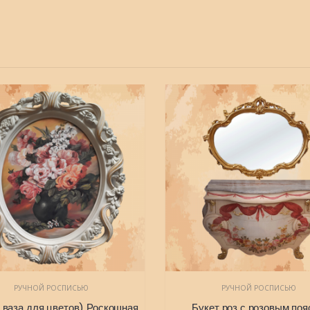
РУЧНОЙ РОСПИСЬЮ
РУЧНОЙ РОСПИСЬЮ
(тарелка ваза для цветов) Роскошная картина маслом с веселой картиной маслом 75х60
Букет роз с розовым по