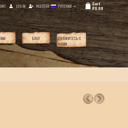
Cart
UNT
LOG IN
REGISTER
РУССКИЙ
₽
0,00
СМИ
БЛОГ
СВЯЖИТЕСЬ С
НАМИ