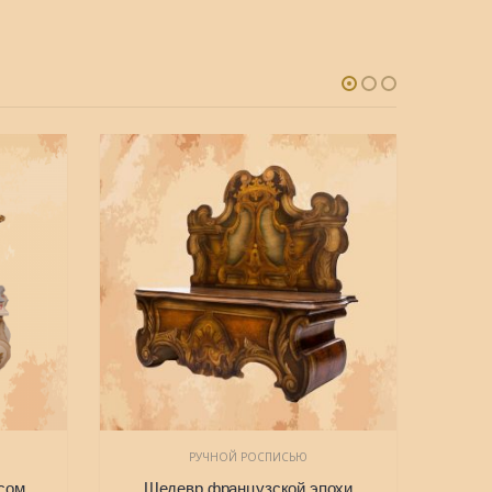
РУЧНОЙ РОСПИСЬЮ
ясом
Шедевр французской эпохи