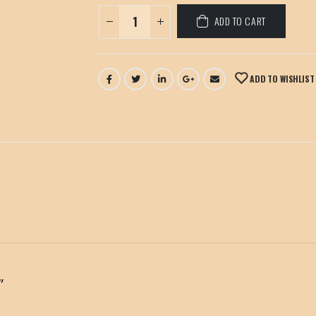
ADD TO CART
ADD TO WISHLIST
”