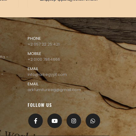
PHONE
+2 057 22 25 421
MOBILE
tta -
+2 0100 7864666
EMAIL
 -
info@arkegypt.com
EMAIL
arkfurnitureeg@gmail.com
FOLLOW US