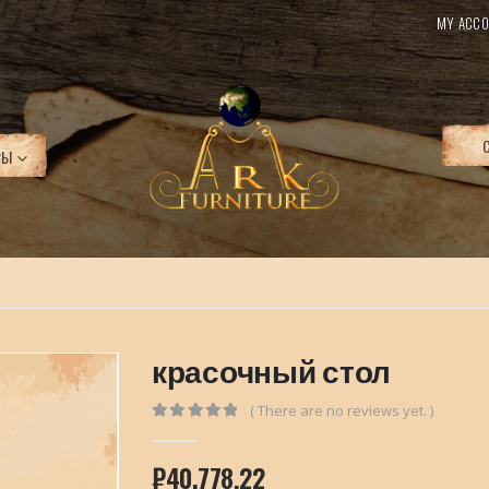
MY ACCO
РЫ
красочный стол
( There are no reviews yet. )
0
out of 5
₽
40.778,22