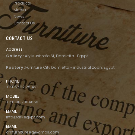
Products
Media
News
Contact Us
CONTACT US
Address
Gallery :
Aly Mushrafa St, Damietta -Egypt
Factory :
Furniture City Damietta - industrial zoon, Egypt
PHONE
+2 057 22 25 421
MOBILE
+2 0100 7864666
EMAIL
info@arkegypt.com
EMAIL
arkfurnitureeg@gmail.com