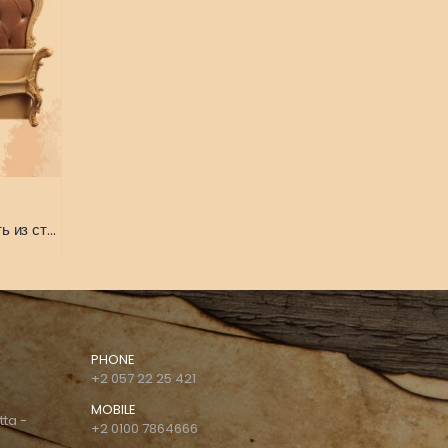
(Кровать Royal crown) Кровать из старого итальянского классического наследия
PHONE
+2 057 22 25 421
MOBILE
tta -
+2 0100 7864666