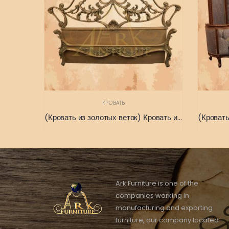
КРОВАТЬ
(Кровать из золотых веток) Кровать из старого итальянского наследия
Ark Furniture is one of the
companies working in
manufacturing and exporting
furniture, our company located