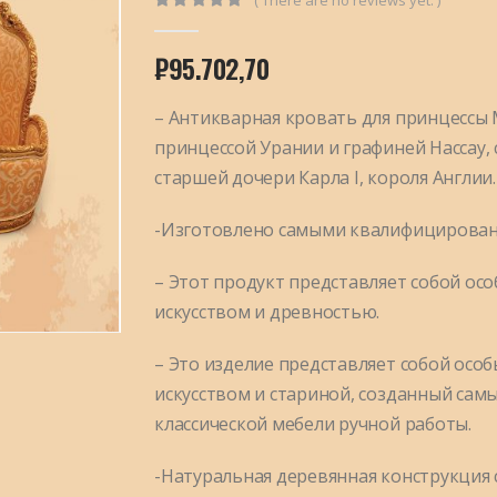
0
out of 5
₽
95.702,70
– Антикварная кровать для принцессы 
принцессой Урании и графиней Нассау, 
старшей дочери Карла I, короля Англии.
-Изготовлено самыми квалифицирован
– Этот продукт представляет собой ос
искусством и древностью.
– Это изделие представляет собой осо
искусством и стариной, созданный са
классической мебели ручной работы.
-Натуральная деревянная конструкция 