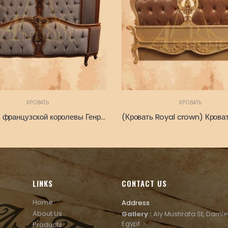
КРОВАТЬ
КРОВАТЬ
(Кровать французской королевы Генриетты Марии) Кровать из дворца королевы Генриетты Марии Французское наследие
LINKS
CONTACT US
Home
Address
About Us
Gallery :
Aly Mushrafa St, Damie
Egypt
Products