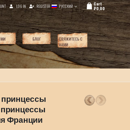
Cart
UNT
LOG IN
REGISTER
РУССКИЙ
₽
0,00
СМИ
БЛОГ
СВЯЖИТЕСЬ С
НАМИ
й принцессы
, принцессы
ия Франции